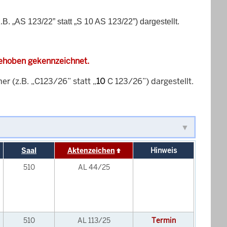
„AS 123/22” statt „S 10 AS 123/22”) dargestellt.
gehoben gekennzeichnet.
 (z.B. „C123/26” statt „
10
C 123/26”) dargestellt.
Saal
Aktenzeichen
Hinweis
510
AL 44/25
510
AL 113/25
Termin