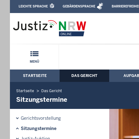
Direkt zum Inhalt
LEICHTE SPRACHE
GEBÄRDENSPRACHE
BARRIEREFREIHE
Leichte Sprache, Gebärdensprachenvideo u
Sozialgericht Dortmund: Sitzungstermi
Schnellnavigation mit Volltext-Suche
MENÜ
STARTSEITE
DAS GERICHT
AUFGA
Hauptmenü: Hauptnavigation
Startseite
Das Gericht
Sitzungstermine
Gerichtsvorstellung
Sitzungstermine
Justiz-Auktion