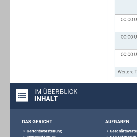
00:00
U
00:00
U
00:00
U
Weitere T
IM ÜBERBLICK
Justiz-Portal im Überblick:
INHALT
DAS GERICHT
AUFGABEN
Gerichtsvorstellung
Geschäftsverte